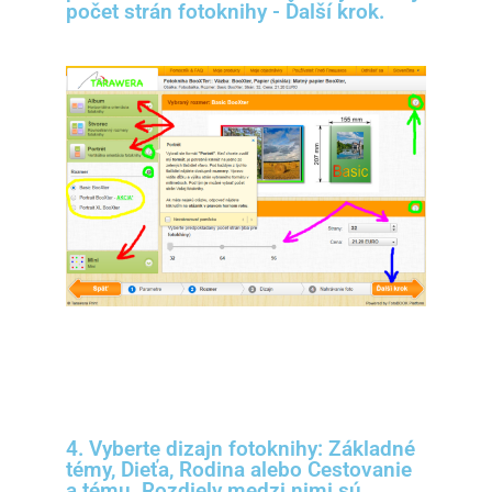
počet strán fotoknihy - Ďalší krok.
4. Vyberte dizajn fotoknihy: Základné
témy, Dieťa, Rodina alebo Cestovanie
a tému. Rozdiely medzi nimi sú