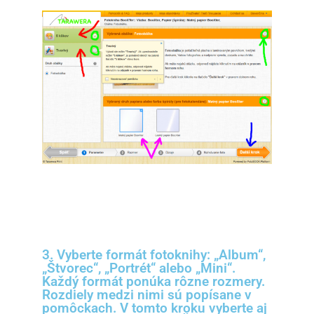
3. Vyberte formát fotoknihy: „Album“,
„Štvorec“, „Portrét“ alebo „Mini“.
Každý formát ponúka rôzne rozmery.
Rozdiely medzi nimi sú popísane v
pomôckach. V tomto kroku vyberte aj