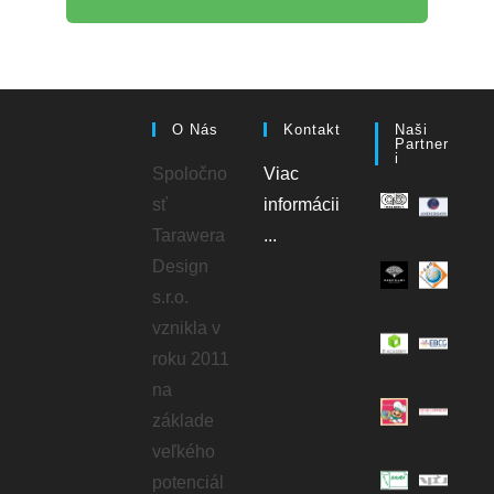
O Nás
Kontakt
Naši
Partner
I
Spoločno
Viac
sť
informácii
Tarawera
...
Design
s.r.o.
vznikla v
roku 2011
na
základe
veľkého
potenciál