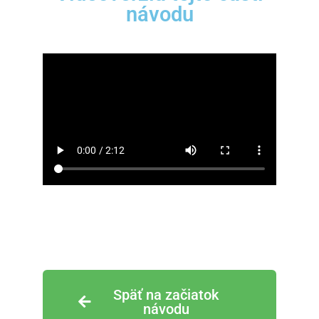
návodu
Späť na začiatok
návodu