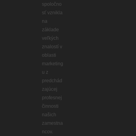
spoločno
sť vznikla
na
základe
veľkých
znalostí v
oblasti
marketing
u z
predchád
zajúcej
profesnej
činnosti
našich
zamestna
ncov.