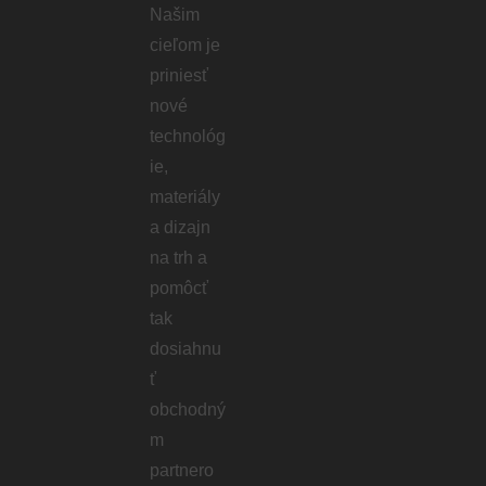
Našim
cieľom je
priniesť
nové
technológ
ie,
materiály
a dizajn
na trh a
pomôcť
tak
dosiahnu
ť
obchodný
m
partnero