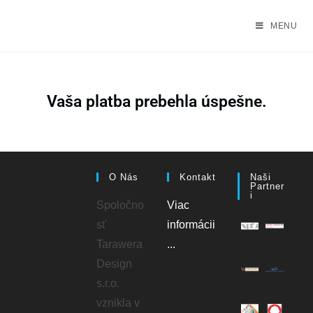
MENU
Vaša platba prebehla úspešne.
O Nás
Kontakt
Naši
Partner
I
Spoločno
Viac
sť
informácii
Tarawera
...
Design
s.r.o.
vznikla v