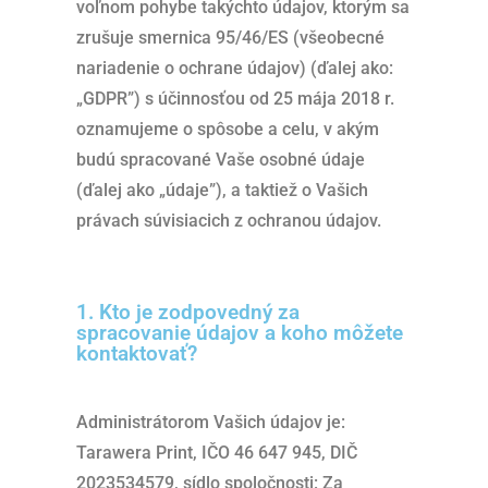
voľnom pohybe takýchto údajov, ktorým sa
zrušuje smernica 95/46/ES (všeobecné
nariadenie o ochrane údajov) (ďalej ako:
„GDPR”) s účinnosťou od 25 mája 2018 r.
oznamujeme o spôsobe a celu, v akým
budú spracované Vaše osobné údaje
(ďalej ako „údaje”), a taktiež o Vašich
právach súvisiacich z ochranou údajov.
1. Kto je zodpovedný za
spracovanie údajov a koho môžete
kontaktovať?
Administrátorom Vašich údajov je:
Tarawera Print, IČO 46 647 945, DIČ
2023534579, sídlo spoločnosti: Za