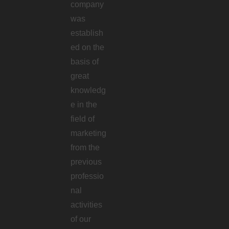
company
was
establish
ed on the
basis of
great
knowledg
e in the
field of
marketing
from the
previous
professio
nal
activities
of our