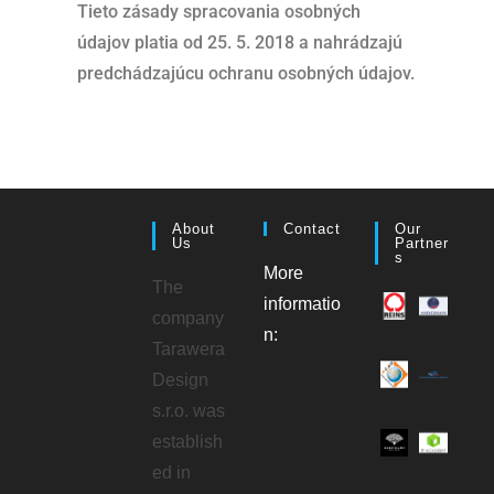
Tieto zásady spracovania osobných
údajov platia od 25. 5. 2018 a nahrádzajú
predchádzajúcu ochranu osobných údajov.
About
Contact
Our
Us
Partner
S
More
The
informatio
company
n:
Tarawera
Design
s.r.o. was
establish
ed in