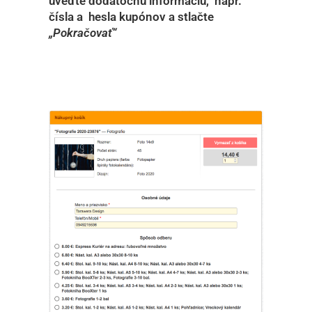
uveďte dodatočnú informáciu, napr.
čísla a hesla kupónov a stlačte
„Pokračovať“