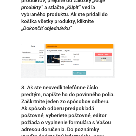
produktov, prejdite do záložky
„Moje
produkty“
a stlačte
„Kúpiť“
vedľa
vybraného produktu. Ak ste pridali do
košíka všetky produkty, kliknite
„Dokončiť objednávku“
3. Ak ste neuvedli telefónne číslo
predtým, napíšte ho do povinného polia.
Zaškrtnite jeden zo spôsobov odberu.
Ak spôsob odberu predpokladá
poštovné, vyberiete poštovné, editor
požiada o vyplnenie formulára s Vašou
adresou doručenia. Do poznámky