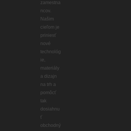
zamestna
ncov.
Našim
cieľom je
priniesť
nové
technológ
ie,
materiály
a dizajn
na trh a
pomôcť
tak
dosiahnu
ť
obchodný